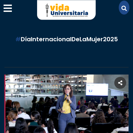
×
#
DíaInternacionalDeLaMujer2025
SECCIONES
ACADEMIA
CAMPUS
UANL
COMUNIDAD
UANL