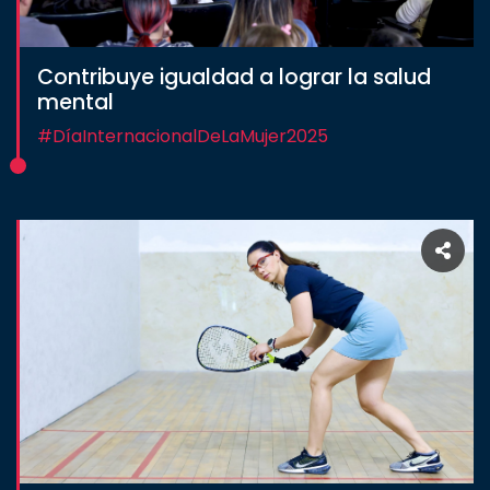
CULTURA
Contribuye igualdad a lograr la salud
mental
DEPORTES
#DíaInternacionalDeLaMujer2025
I+D+I
EXPERTOS
SALUD
SUSTENTABILIDAD
TEMAS
Oferta
educativa