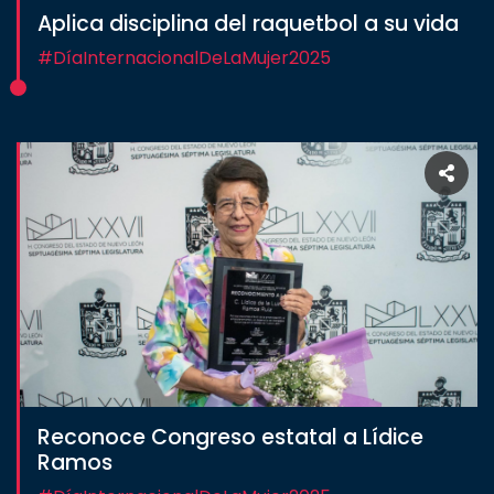
Aplica disciplina del raquetbol a su vida
Estudiantes
#DíaInternacionalDeLaMujer2025
Rectoría
Investigación
Internacionalización
Responsabilidad
social
Vinculación
Historia
Universiada
Nacional
Reconoce Congreso estatal a Lídice
Ramos