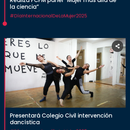
Realiza FCFM panel “Mujer más allá de
la ciencia”
#DíaInternacionalDeLaMujer2025
Presentará Colegio Civil intervención
dancística