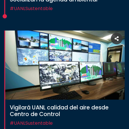
Estudiantes
#UANLSustentable
Rectoría
Investigación
Internacionalización
Responsabilidad
social
Vinculación
Historia
Universiada
Nacional
Vigilará UANL calidad del aire desde
Centro de Control
#UANLSustentable