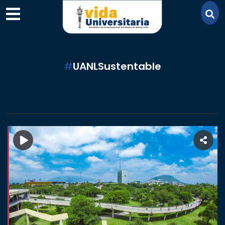
×
#
UANLSustentable
SECCIONES
ACADEMIA
CAMPUS
UANL
COMUNIDAD
UANL