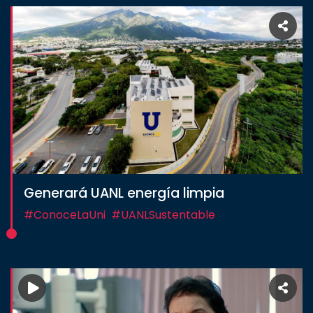
Generará UANL energía limpia
#ConoceLaUni
#UANLSustentable