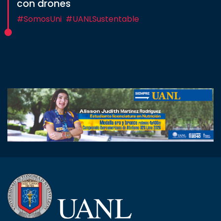
con drones
#SomosUni
#UANLSustentable