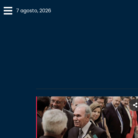
×
7 agosto, 2026
SECCIONES
ACADEMIA
CAMPUS
UANL
COMUNIDAD
UANL
CULTURA
DEPORTES
I+D+I
EXPERTOS