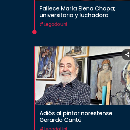
social
Fallece María Elena Chapa;
Vinculación
universitaria y luchadora
Historia
#LegadoUni
Universiada
Nacional
Adiós al pintor norestense
Gerardo Cantú
#LegadoUni