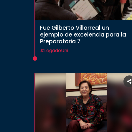
SALUD
Fue Gilberto Villarreal un
SUSTENTABILIDAD
ejemplo de excelencia para la
Preparatoria 7
#LegadoUni
TEMAS
Oferta
educativa
Estudiantes
Rectoría
Investigación
Internacionalización
Responsabilidad