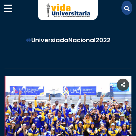
×
#
UniversiadaNacional2022
SECCIONES
ACADEMIA
CAMPUS
UANL
COMUNIDAD
UANL