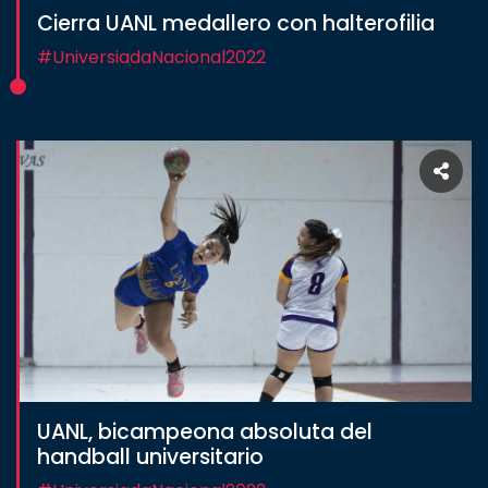
Cierra UANL medallero con halterofilia
Estudiantes
#UniversiadaNacional2022
Rectoría
Investigación
Internacionalización
Responsabilidad
social
Vinculación
Historia
Universiada
Nacional
UANL, bicampeona absoluta del
handball universitario