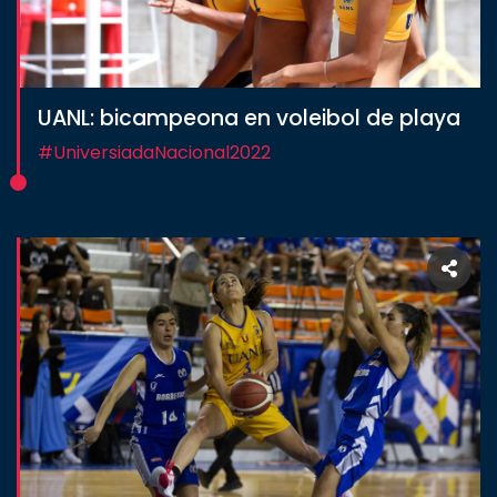
UANL: bicampeona en voleibol de playa
#UniversiadaNacional2022