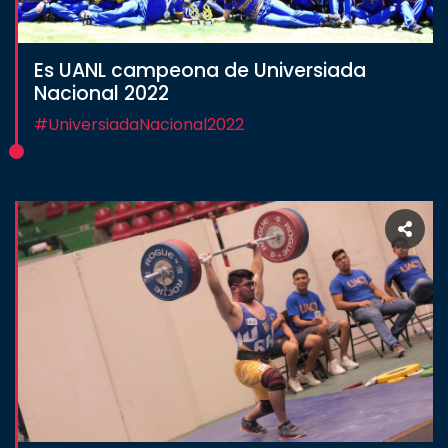
CULTURA
Es UANL campeona de Universiada
Nacional 2022
DEPORTES
#UniversiadaNacional2022
I+D+I
EXPERTOS
SALUD
SUSTENTABILIDAD
TEMAS
Oferta
educativa