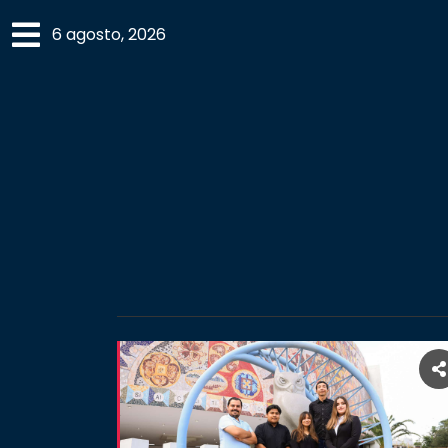
×
6 agosto, 2026
SECCIONES
ACADEMIA
CAMPUS
UANL
COMUNIDAD
UANL
CULTURA
DEPORTES
I+D+I
EXPERTOS