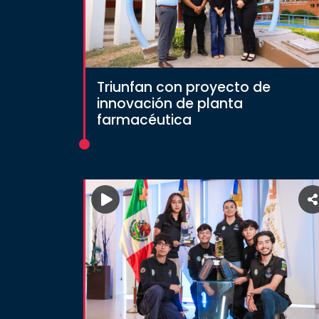
SALUD
SUSTENTABILIDAD
Triunfan con proyecto de
innovación de planta
farmacéutica
TEMAS
Oferta
educativa
Estudiantes
Rectoría
Investigación
Internacionalización
Responsabilidad