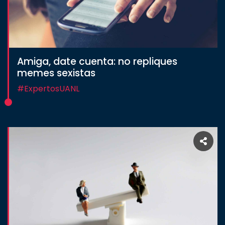
Amiga, date cuenta: no repliques
memes sexistas
#ExpertosUANL