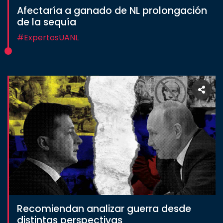
Afectaría a ganado de NL prolongación
Estudiantes
de la sequía
Rectoría
#ExpertosUANL
Investigación
Internacionalización
Responsabilidad
social
Vinculación
Historia
Universiada
Nacional
Recomiendan analizar guerra desde
distintas perspectivas