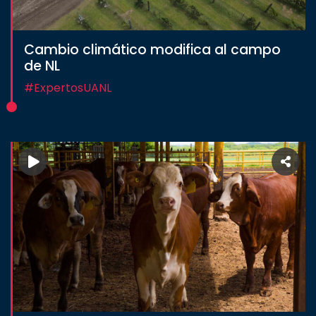
CULTURA
Cambio climático modifica al campo
de NL
DEPORTES
#ExpertosUANL
I+D+I
EXPERTOS
SALUD
SUSTENTABILIDAD
TEMAS
Oferta
educativa